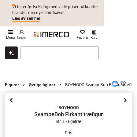
Vi fejrer fødselsdag med vilde priser på kendte
brands i den nye tilbudsavis!
Læs avisen her
Menu
Login
Favorit
Kurv
Klik & hent
Byt i 1 år
Prismatch
BOYHOOD SvampeBob Firkant træfigu
Figurer
Øvrige figurer
BOYHOOD
SvampeBob Firkant træfigur
Str. L - Egetræ
Pris