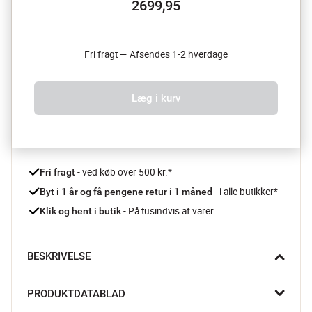
2699,95
Fri fragt — Afsendes 1-2 hverdage
Læg i kurv
 - ved køb over 500 kr.*
Fri fragt
- i alle butikker*
Byt i 1 år og få pengene retur i 1 måned 
 - På tusindvis af varer
Klik og hent i butik
BESKRIVELSE
SvampeBob Firkant… da da da da! SvampeBob træfiguren fra 
PRODUKTDATABLAD
BOYHOOD kommer med præcis den fjollede energi, man 
husker fra barndommen. Med sit store smil, firkantede hoved 