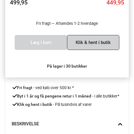
499,95
449,95
Fri fragt — Afsendes 1-2 hverdage
Læg i kurv
Klik & hent i butik
På lager i 30 butikker
 - ved køb over 500 kr.*
Fri fragt
- i alle butikker*
Byt i 1 år og få pengene retur i 1 måned 
 - På tusindvis af varer
Klik og hent i butik
BESKRIVELSE