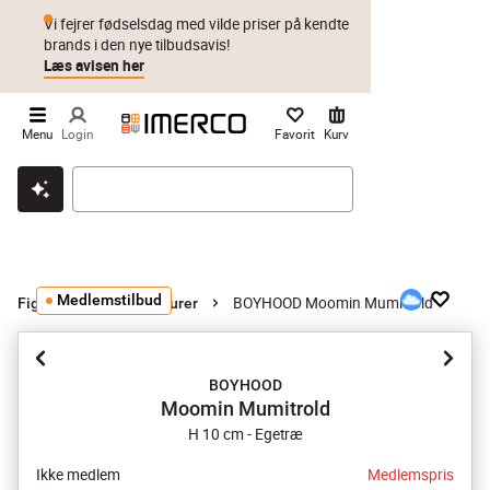
Vi fejrer fødselsdag med vilde priser på kendte
brands i den nye tilbudsavis!
Læs avisen her
Menu
Login
Favorit
Kurv
Klik & hent
Byt i 1 år
Prismatch
Medlemstilbud
BOYHOOD Moomin Mumitrold
Figurer
Øvrige figurer
BOYHOOD
Moomin Mumitrold
H 10 cm - Egetræ
Ikke medlem
Medlemspris