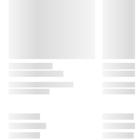
Hos Boyhood smelter håndværk og personlighed sammen, og 
skaber oplagte gaveideer der kan gøre alle glade - både store 
som små.