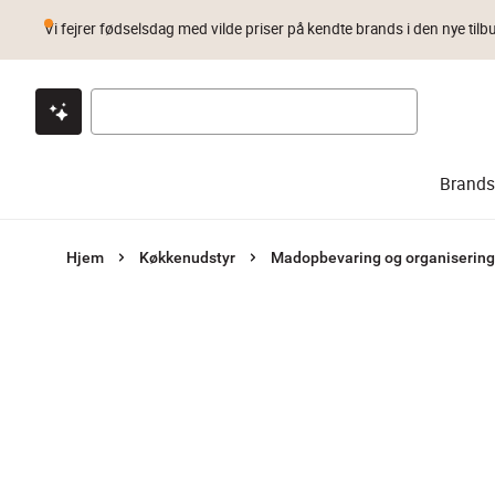
Vi fejrer fødselsdag med vilde priser på kendte brands i den nye tilb
Klik & hent
Byt i 1 år
Prismatch
Brands
Hjem
Køkkenudstyr
Madopbevaring og organisering