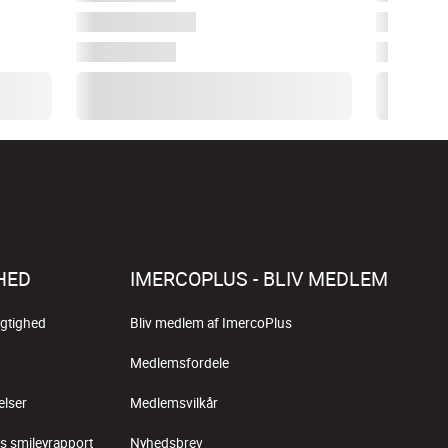
HED
IMERCOPLUS - BLIV MEDLEM
gtighed
Bliv medlem af ImercoPlus
Medlemsfordele
elser
Medlemsvilkår
s smileyrapport
Nyhedsbrev