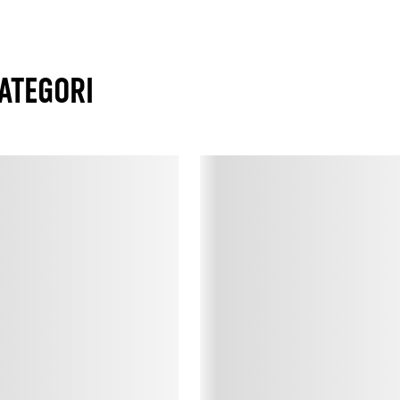
f
v
1
m
ATEGORI
i
o
v
T
T
D
t
k
n
B
B
B
k
t
f
o