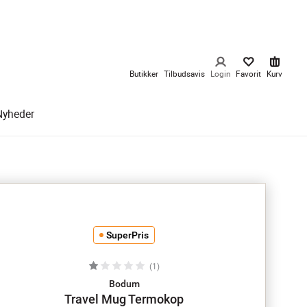
Butikker
Tilbudsavis
Login
Favorit
Kurv
Nyheder
SuperPris
(
1
)
Bodum
Travel Mug Termokop