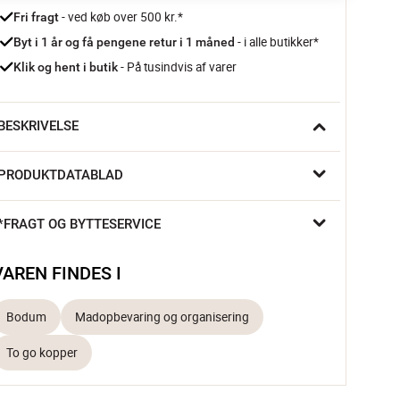
 - ved køb over 500 kr.*
Fri fragt
- i alle butikker*
Byt i 1 år og få pengene retur i 1 måned 
 - På tusindvis af varer
Klik og hent i butik
BESKRIVELSE
år en lang tog-tur er i vente, så er det altid godt at have lidt 
PRODUKTDATABLAD
ækkert at drikke. Med Bodums Travel Mug Termokop kan du 
ave koldt vand lige ved hånden, eller en god omgang te klar til 
t varme dig på.

*FRAGT OG BYTTESERVICE
Forbliver kold på ydersiden
Skridsikkert silikonegreb
VAREN FINDES I
Dobbeltvægget
Bodum
Madopbevaring og organisering
odum

To go kopper
odum er en familieejet virksomhed, grundlagt af Peter 
odum i 1944. Konceptet bag Bodum – udvikling af 
rodukter, som altid opfylder de højeste krav til kvalitet i 