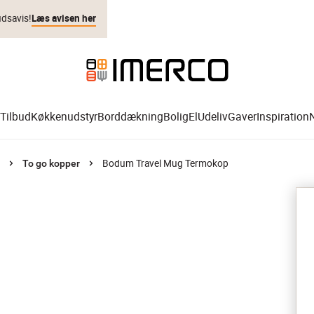
udsavis!
Læs avisen her
Tilbud
Køkkenudstyr
Borddækning
Bolig
El
Udeliv
Gaver
Inspiration
Bodum Travel Mug Termokop
To go kopper