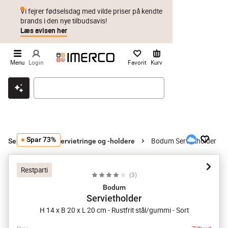
Vi fejrer fødselsdag med vilde priser på kendte
brands i den nye tilbudsavis!
Læs avisen her
Menu
Login
Favorit
Kurv
Klik & hent
Byt i 1 år
Prismatch
Spar 73%
Bodum Servietholder
Servietter
Servietringe og -holdere
Restparti
(
3
)
Bodum
Servietholder
H 14 x B 20 x L 20 cm - Rustfrit stål/gummi - Sort