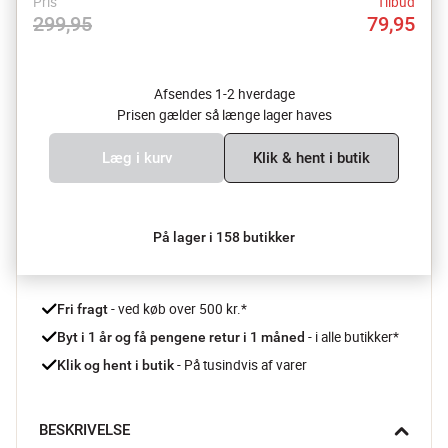
Pris
Tilbud
299,95
79,95
Afsendes 1-2 hverdage
Prisen gælder så længe lager haves
Læg i kurv
Klik & hent i butik
På lager i 158 butikker
 - ved køb over 500 kr.*
Fri fragt
- i alle butikker*
Byt i 1 år og få pengene retur i 1 måned 
 - På tusindvis af varer
Klik og hent i butik
BESKRIVELSE