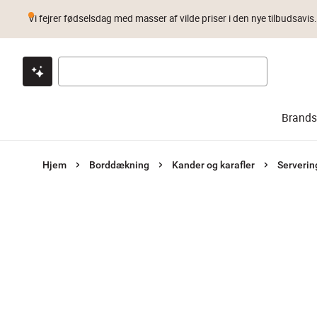
Vi fejrer fødselsdag med masser af vilde priser i den nye tilbudsavis
Klik & hent
Byt i 1 år
Prismatch
Brands
Hjem
Borddækning
Kander og karafler
Serverin