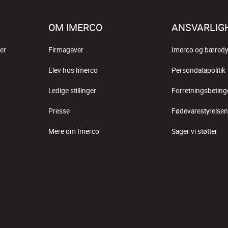
OM IMERCO
ANSVARLIG
er
Firmagaver
Imerco og bæredy
Elev hos Imerco
Persondatapolitik
Ledige stillinger
Forretningsbeting
Presse
Fødevarestyrelsen
Mere om Imerco
Sager vi støtter