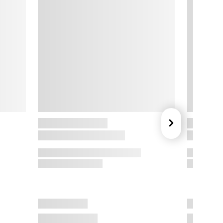
odum

odum er en familieejet virksomhed, grundlagt af Peter 
odum i 1944. Siden 1944 har Bodum leveret 
valitetsprodukter, herunder deres ikoniske stempelkander og 
e-bryggere, som fremhæver smag og aroma. Bodum er kendt 
or sine innovative og funktionelle designløsninger til køkkenet 
g hjemmet.