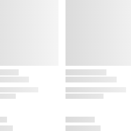
B
B
B
k
t
f
o