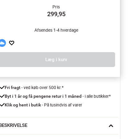
Pris
299,95
Afsendes 1-4 hverdage
Læg i kurv
 - ved køb over 500 kr.*
Fri fragt
- i alle butikker*
Byt i 1 år og få pengene retur i 1 måned 
 - På tusindvis af varer
Klik og hent i butik
BESKRIVELSE
luk tørsten med et iskoldt glas iste på varme sommerdage. 