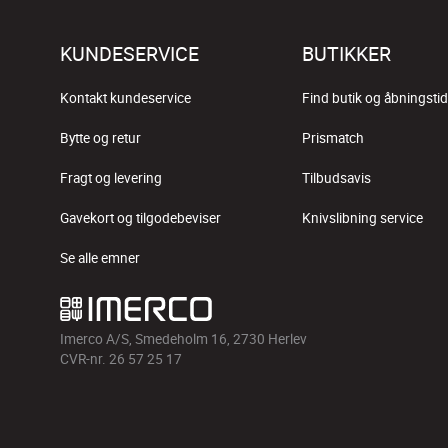
KUNDESERVICE
BUTIKKER
Kontakt kundeservice
Find butik og åbningstid
Bytte og retur
Prismatch
Fragt og levering
Tilbudsavis
Gavekort og tilgodebeviser
Knivslibning service
Se alle emner
Imerco A/S, Smedeholm 16, 2730 Herlev
CVR-nr. 26 57 25 17