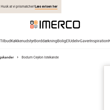
. Husk at vi prismatcher!
Læs avisen her
Tilbud
Køkkenudstyr
Borddækning
Bolig
El
Udeliv
Gaver
Inspiration
Bodum Ceylon Istekande
gskander