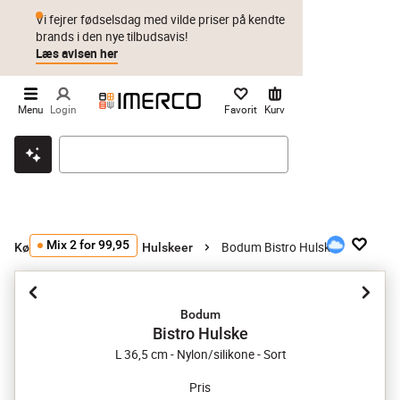
Vi fejrer fødselsdag med vilde priser på kendte
brands i den nye tilbudsavis!
Læs avisen her
Menu
Login
Favorit
Kurv
Klik & hent
Byt i 1 år
Prismatch
Mix 2 for 99,95
Bodum Bistro Hulske
Køkkenredskaber
Hulskeer
Bodum
Bistro Hulske
L 36,5 cm - Nylon/silikone - Sort
Pris