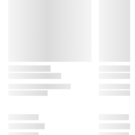
for sine innovative og funktionelle designløsninger til køkkenet 
og hjemmet.