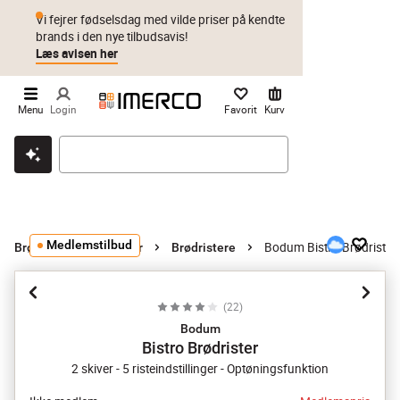
Vi fejrer fødselsdag med vilde priser på kendte
brands i den nye tilbudsavis!
Læs avisen her
Menu
Login
Favorit
Kurv
Klik & hent
Byt i 1 år
Prismatch
Medlemstilbud
Bodum Bistro Brødrister
Brødristere og tilbehør
Brødristere
(
22
)
Bodum
Bistro Brødrister
2 skiver - 5 risteindstillinger - Optøningsfunktion