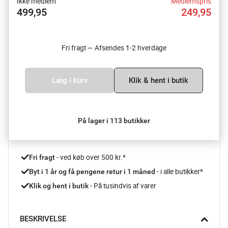
Ikke medlem
Medlemspris
499,95
249,95
Fri fragt — Afsendes 1-2 hverdage
Læg i kurv
Klik & hent i butik
På lager i 113 butikker
 - ved køb over 500 kr.*
Fri fragt
- i alle butikker*
Byt i 1 år og få pengene retur i 1 måned 
 - På tusindvis af varer
Klik og hent i butik
BESKRIVELSE