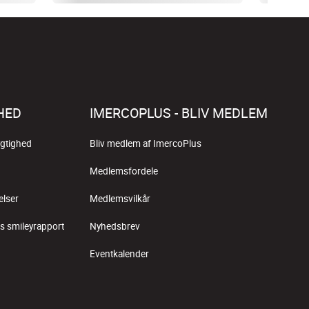
HED
IMERCOPLUS - BLIV MEDLEM
gtighed
Bliv medlem af ImercoPlus
Medlemsfordele
elser
Medlemsvilkår
s smileyrapport
Nyhedsbrev
Eventkalender