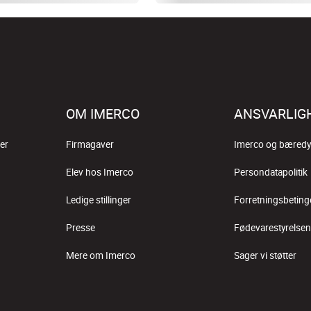
OM IMERCO
ANSVARLIG
er
Firmagaver
Imerco og bæredy
Elev hos Imerco
Persondatapolitik
Ledige stillinger
Forretningsbeting
Presse
Fødevarestyrelsen
Mere om Imerco
Sager vi støtter