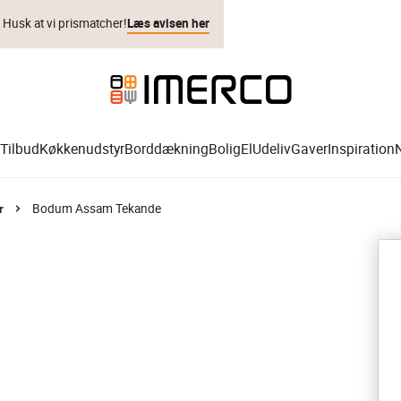
. Husk at vi prismatcher!
Læs avisen her
Tilbud
Køkkenudstyr
Borddækning
Bolig
El
Udeliv
Gaver
Inspiration
Bodum Assam Tekande
r