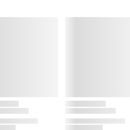
l
t
B
B
B
k
t
f
o