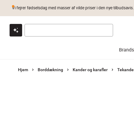
Vi fejrer fødselsdag med masser af vilde priser i den nye tilbudsavis
Klik & hent
Byt i 1 år
Prismatch
Brands
Hjem
Borddækning
Kander og karafler
Tekande