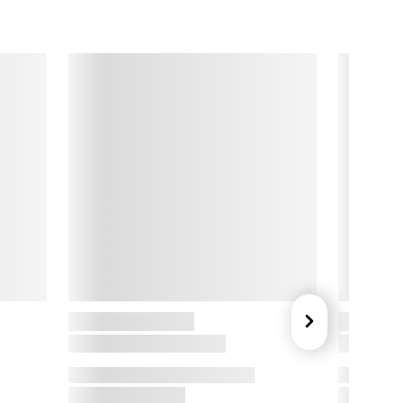
øsblade. Med den smarte stempelfunktion kan du selv styre 
rækketiden og få en te, der passer præcis til din smag.

odum

odum er en familieejet virksomhed, grundlagt af Peter 
odum i 1944. Siden 1944 har Bodum leveret 
valitetsprodukter, herunder deres ikoniske stempelkander og 
e-bryggere, som fremhæver smag og aroma. Bodum er kendt 
or sine innovative og funktionelle designløsninger til køkkenet 
g hjemmet.