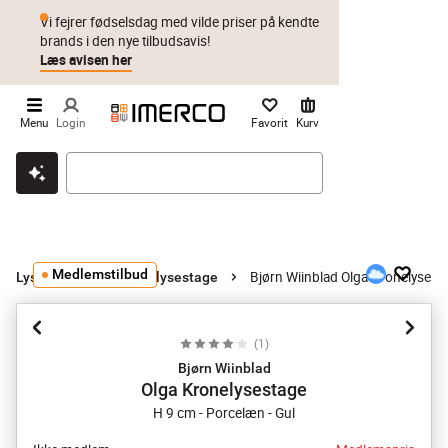
Vi fejrer fødselsdag med vilde priser på kendte
brands i den nye tilbudsavis!
Læs avisen her
Menu
Login
Favorit
Kurv
Klik & hent
Byt i 1 år
Prismatch
Medlemstilbud
Bjørn Wiinblad Olga Kronelysest
Lysestager
Kronelysestage
(
1
)
Bjørn Wiinblad
Olga Kronelysestage
H 9 cm - Porcelæn - Gul