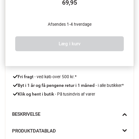
69,95
Afsendes 1-4 hverdage
Læg i kurv
 - ved køb over 500 kr.*
Fri fragt
- i alle butikker*
Byt i 1 år og få pengene retur i 1 måned 
 - På tusindvis af varer
Klik og hent i butik
BESKRIVELSE
Når du står en søndag morgen og pisker dejen til luftige 
PRODUKTDATABLAD
pandekager, ligger Birkmann Ballonpiskeriset godt i hånden. 
Det bløde håndtag giver et sikkert greb, mens de fleksible 