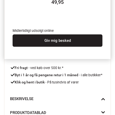
49,95
Midlertidligt udsolgt online
Giv mig besked
 - ved køb over 500 kr.*
Fri fragt
- i alle butikker*
Byt i 1 år og få pengene retur i 1 måned 
 - På tusindvis af varer
Klik og hent i butik
BESKRIVELSE
Når weekendens boller skal pensles gyldne, eller når du smelter 
PRODUKTDATABLAD
smør til pandekagerne, ligger Birkmann bagepensel godt i 