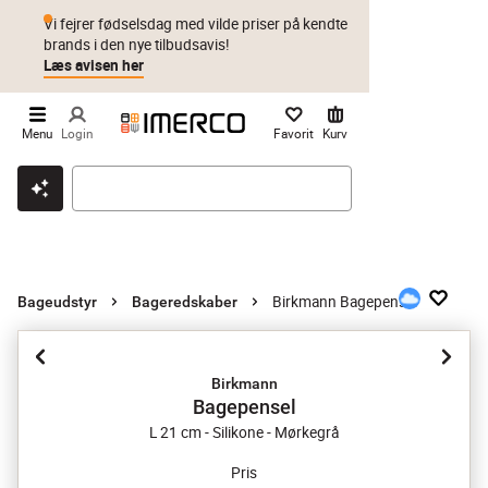
Vi fejrer fødselsdag med vilde priser på kendte
brands i den nye tilbudsavis!
Læs avisen her
Menu
Login
Favorit
Kurv
Klik & hent
Byt i 1 år
Prismatch
Birkmann Bagepensel
Bageudstyr
Bageredskaber
Birkmann
Bagepensel
L 21 cm - Silikone - Mørkegrå
Pris