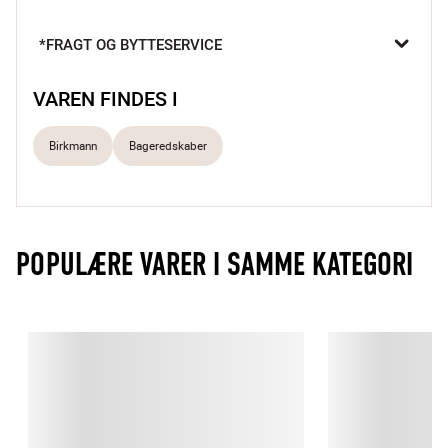
hånden. De bløde silikonebørster fordeler glasur, smør eller 
marinade jævnt uden at ridse dine forme og pander. Den er 
*FRAGT OG BYTTESERVICE
varmebestandig op til 230 °C, let at rengøre og klar til alt fra 
bagning til grill.

VAREN FINDES I
Skånsom silikone der ikke ridser
Varmebestandig 230 °C 
Birkmann
Bageredskaber
Ergonomisk greb, der ligger godt i hånden
POPULÆRE VARER I SAMME KATEGORI