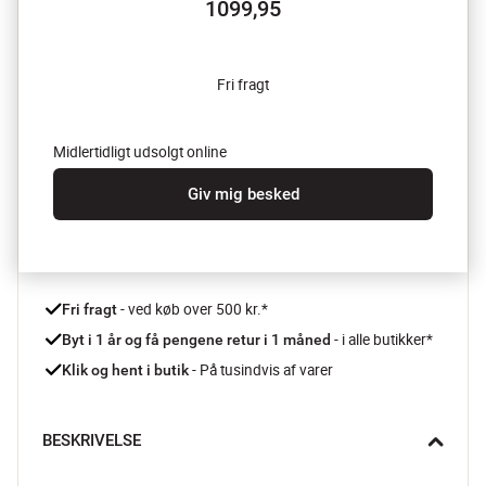
1099,95
Fri fragt
Midlertidligt udsolgt online
Giv mig besked
 - ved køb over 500 kr.*
Fri fragt
- i alle butikker*
Byt i 1 år og få pengene retur i 1 måned 
 - På tusindvis af varer
Klik og hent i butik
BESKRIVELSE
Med Nests, Tables & Carriers træindsatserne fra Big Green Egg 