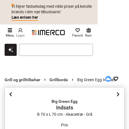
Vi fejrer fødselsdag med vilde priser på kendte
brands i den nye tilbudsavis!
Læs avisen her
Menu
Login
Favorit
Kurv
Klik & hent
Byt i 1 år
Prismatch
Big Green Egg Indsats
Grill og grilltilbehør
Grillborde
Big Green Egg
Indsats
B 70 x L 70 cm - Akacietræ - Grå
Pris