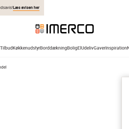
udsavis!
Læs avisen her
Tilbud
Køkkenudstyr
Borddækning
Bolig
El
Udeliv
Gaver
Inspiration
ndel