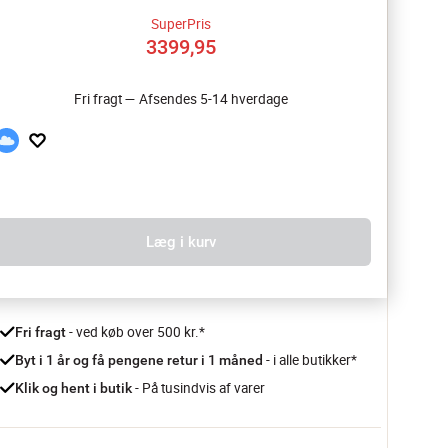
SuperPris
3399,95
Fri fragt — Afsendes 5-14 hverdage
Læg i kurv
 - ved køb over 500 kr.*
Fri fragt
- i alle butikker*
Byt i 1 år og få pengene retur i 1 måned 
 - På tusindvis af varer
Klik og hent i butik