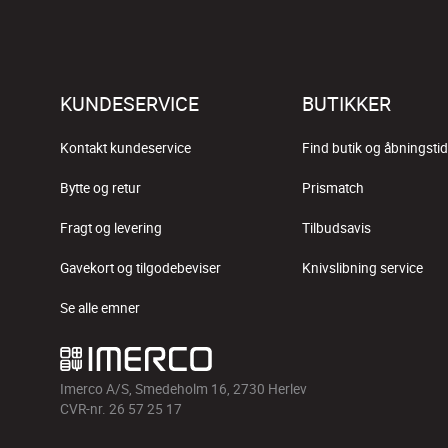
KUNDESERVICE
BUTIKKER
Kontakt kundeservice
Find butik og åbningstid
Bytte og retur
Prismatch
Fragt og levering
Tilbudsavis
Gavekort og tilgodebeviser
Knivslibning service
Se alle emner
Imerco A/S, Smedeholm 16, 2730 Herlev
CVR-nr. 26 57 25 17