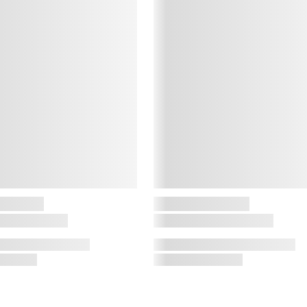
S
B
o
o
g
L
L
L
L
s
p