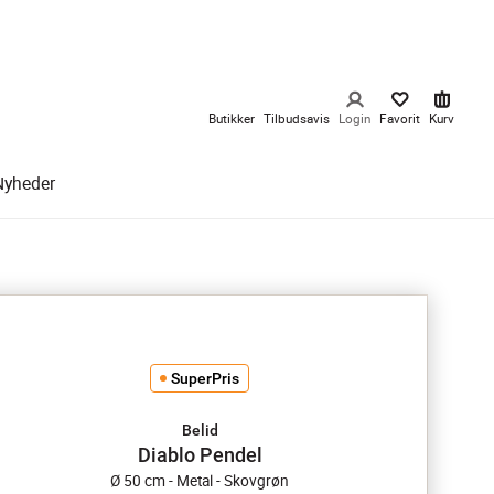
Butikker
Tilbudsavis
Login
Favorit
Kurv
Nyheder
SuperPris
Belid
Diablo Pendel
Ø 50 cm - Metal - Skovgrøn