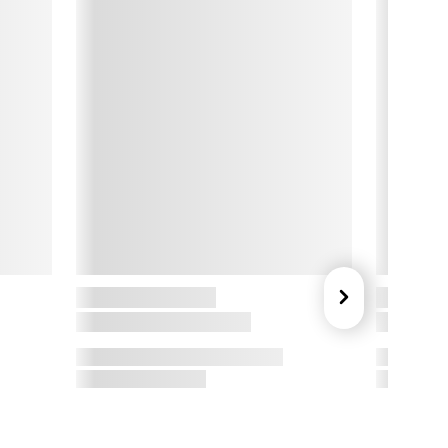
vensk kvalitet

elid har siden 1969 designet lamper med fokus på høj kvalitet 
g gode funktioner. Alle lamper produceres i Varberg i Sverige 
g viderebringer noter fra den skandinaviske tradition for det 
ode håndværk.

ampen er kompatibel med pære, der har energiklasse A++- E. 
ampen  har desuden en lumenværdi på 1050 lumen.

yskilde medfølger ikke.

ampen rengøres nemmest med en blød fiberklud. Ved faste 
tøvmærker kan du påføre en dråbe opvaskemiddel direkte på 
letten.