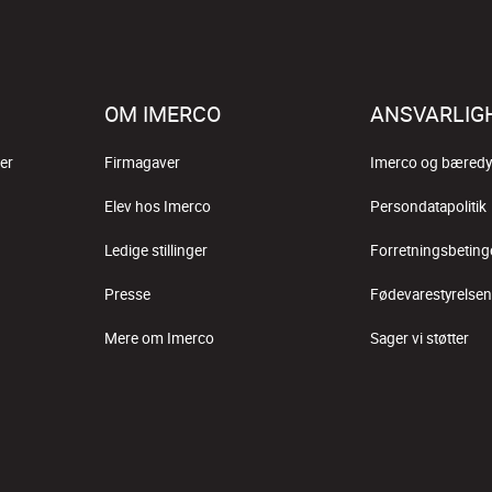
OM IMERCO
ANSVARLIG
er
Firmagaver
Imerco og bæredy
Elev hos Imerco
Persondatapolitik
Ledige stillinger
Forretningsbeting
Presse
Fødevarestyrelsen
Mere om Imerco
Sager vi støtter