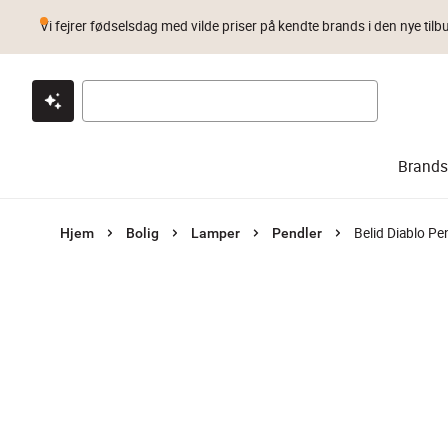
Vi fejrer fødselsdag med vilde priser på kendte brands i den nye tilb
Klik & hent
Byt i 1 år
Prismatch
Brands
Belid Diablo Pe
Hjem
Bolig
Lamper
Pendler