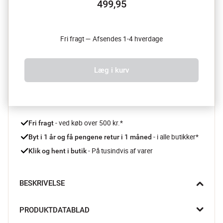
499,95
Fri fragt — Afsendes 1-4 hverdage
Læg i kurv
 - ved køb over 500 kr.*
Fri fragt
- i alle butikker*
Byt i 1 år og få pengene retur i 1 måned 
 - På tusindvis af varer
Klik og hent i butik
BESKRIVELSE
Denne flotte vævede kurv har et lækkert design med to smarte 
PRODUKTDATABLAD
håndtag. Den er vævet af rattan, som giver den et flot 
minimalistisk look. Du kan bruge den til alt fra toiletsager på 