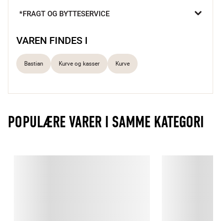
badeværelset til krydderier i køkkenskuffen.

*FRAGT OG BYTTESERVICE
Flot rittan flet
To smarte håndtag
VAREN FINDES I
Tåler opvaskemaskine
Bastian
Kurve og kasser
Kurve
POPULÆRE VARER I SAMME KATEGORI