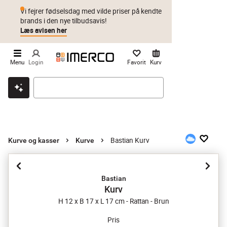
Vi fejrer fødselsdag med vilde priser på kendte
brands i den nye tilbudsavis!
Læs avisen her
Menu
Login
Favorit
Kurv
Klik & hent
Byt i 1 år
Prismatch
Bastian Kurv
Kurve og kasser
Kurve
Bastian
Kurv
H 12 x B 17 x L 17 cm - Rattan - Brun
Pris