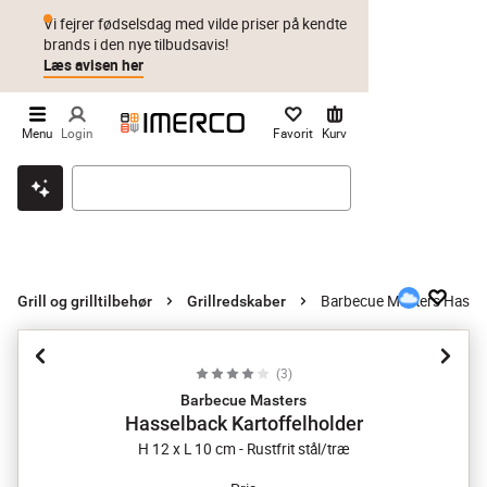
Vi fejrer fødselsdag med vilde priser på kendte
brands i den nye tilbudsavis!
Læs avisen her
Menu
Login
Favorit
Kurv
Klik & hent
Byt i 1 år
Prismatch
Barbecue Masters Hassel
Grill og grilltilbehør
Grillredskaber
(
3
)
Barbecue Masters
Hasselback Kartoffelholder
H 12 x L 10 cm - Rustfrit stål/træ