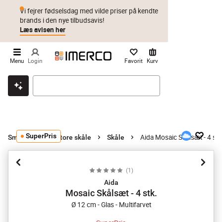
Vi fejrer fødselsdag med vilde priser på kendte
brands i den nye tilbudsavis!
Læs avisen her
Menu
Login
Favorit
Kurv
Klik & hent
Byt i 1 år
Prismatch
SuperPris
Aida Mosaic Skålsæt - 4 stk
Små og mellemstore skåle
Skåle
(
1
)
Aida
Mosaic Skålsæt - 4 stk.
Ø 12 cm - Glas - Multifarvet