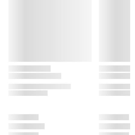
følger tidens trends uden at gå på kompromis med egne 
værdier som kvalitet, godt håndværk, funktionalitet og value 
for money.