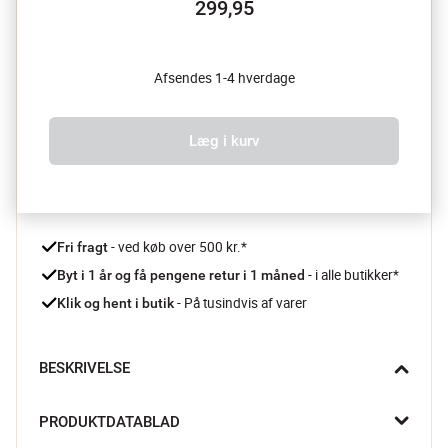
299,95
Afsendes 1-4 hverdage
Læg i kurv
 - ved køb over 500 kr.*
Fri fragt
- i alle butikker*
Byt i 1 år og få pengene retur i 1 måned 
 - På tusindvis af varer
Klik og hent i butik
BESKRIVELSE
Dette smukke tandbørstekrus fra Zone er fremstillet i sort 
PRODUKTDATABLAD
stentøj med mat soft touch belægning. Tandkruset har et 
smukt ydre og et funktionelt design.
