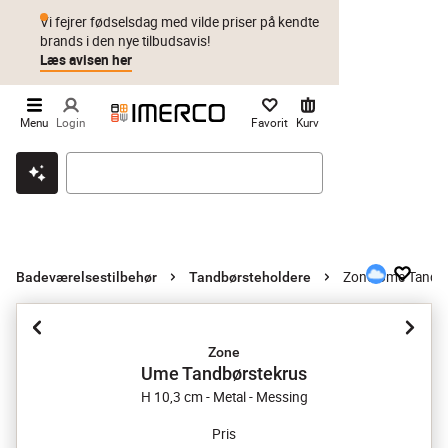
Vi fejrer fødselsdag med vilde priser på kendte
brands i den nye tilbudsavis!
Læs avisen her
Menu
Login
Favorit
Kurv
Klik & hent
Byt i 1 år
Prismatch
Zone Ume Tandbø
Badeværelsestilbehør
Tandbørsteholdere
Zone
Ume Tandbørstekrus
H 10,3 cm - Metal - Messing
Pris