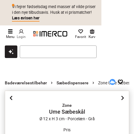
Vi fejrer fødselsdag med masser af vilde priser
i den nye tilbudsavis. Husk at vi prismatcher!
Læs avisen her
Menu
Login
Favorit
Kurv
Klik & hent
Byt i 1 år
Prismatch
Zone Ume Sæbeskå
Badeværelsestilbehør
Sæbedispensere
Zone
Ume Sæbeskål
Ø 12 x H 3 cm - Porcelæn - Grå
Pris