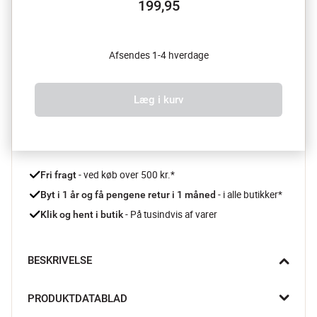
199,95
Afsendes 1-4 hverdage
Læg i kurv
 - ved køb over 500 kr.*
Fri fragt
- i alle butikker*
Byt i 1 år og få pengene retur i 1 måned 
 - På tusindvis af varer
Klik og hent i butik
BESKRIVELSE
Opgrader dit badeværelse denne Ume sæbeskål fra Zone. Den 
PRODUKTDATABLAD
har en lækker soft touch-overflade og smarte vandafledende 
riller. Sæbeskålen tilføjer både et luksuriøst look og 