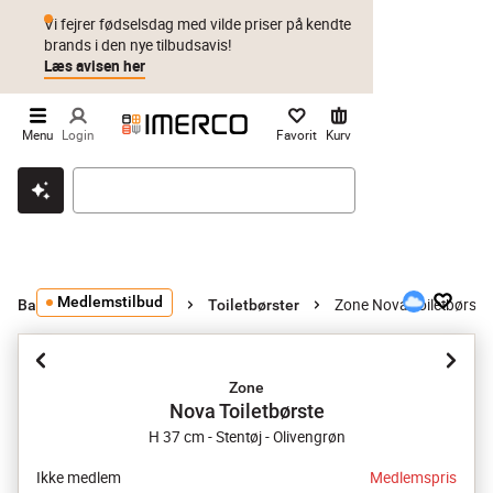
Vi fejrer fødselsdag med vilde priser på kendte
brands i den nye tilbudsavis!
Læs avisen her
Menu
Login
Favorit
Kurv
Klik & hent
Byt i 1 år
Prismatch
Medlemstilbud
Zone Nova Toiletbørste
Badeværelsestilbehør
Toiletbørster
Zone
Nova Toiletbørste
H 37 cm - Stentøj - Olivengrøn
Ikke medlem
Medlemspris