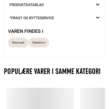
Denne palet fra Westmark er perfekt til bagværk, især hvis du 
PRODUKTDATABLAD
skal smøre cremer ud på din lagkage eller flytte cookies og 
småkager væk fra bagepladen.
*FRAGT OG BYTTESERVICE
VAREN FINDES I
Westmark
Paletknive
POPULÆRE VARER I SAMME KATEGORI