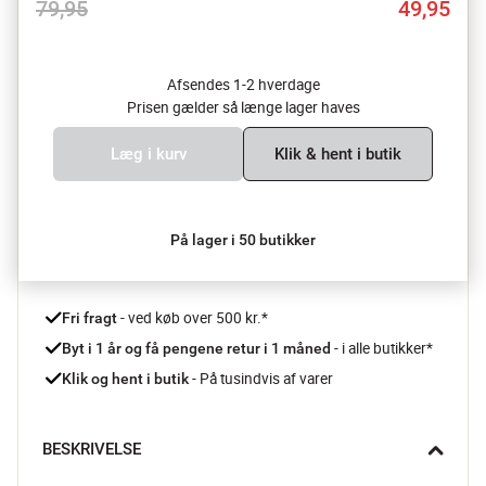
79,95
49,95
Afsendes 1-2 hverdage
Prisen gælder så længe lager haves
Læg i kurv
Klik & hent i butik
På lager i 50 butikker
 - ved køb over 500 kr.*
Fri fragt
- i alle butikker*
Byt i 1 år og få pengene retur i 1 måned 
 - På tusindvis af varer
Klik og hent i butik
BESKRIVELSE