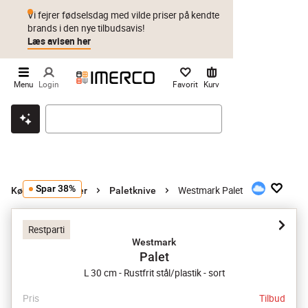
Vi fejrer fødselsdag med vilde priser på kendte
brands i den nye tilbudsavis!
Læs avisen her
Menu
Login
Favorit
Kurv
Klik & hent
Byt i 1 år
Prismatch
Spar 38%
Westmark Palet
Køkkenredskaber
Paletknive
Restparti
Westmark
Palet
L 30 cm - Rustfrit stål/plastik - sort
Pris
Tilbud