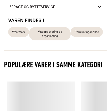
uden spild eller rod.

*FRAGT OG BYTTESERVICE
Lufttæt lukning
Kan stables
VAREN FINDES I
Ideel til meal prep, rester eller frokosten
Madopbevaring og
Westmark
Opbevaringsbokse
organisering
POPULÆRE VARER I SAMME KATEGORI