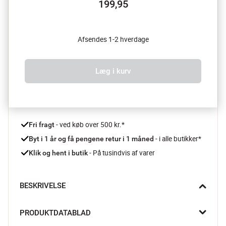
199,95
Afsendes 1-2 hverdage
Læg i kurv
 - ved køb over 500 kr.*
Fri fragt
- i alle butikker*
Byt i 1 år og få pengene retur i 1 måned 
 - På tusindvis af varer
Klik og hent i butik
BESKRIVELSE
Søndag aften og køkkenet dufter af frisklavet mad – alt er klar 
PRODUKTDATABLAD
til en ny uge. Med Westmark glasboksen kan du nemt gemme 
rester, forberede måltider eller tage frokosten med på farten, 