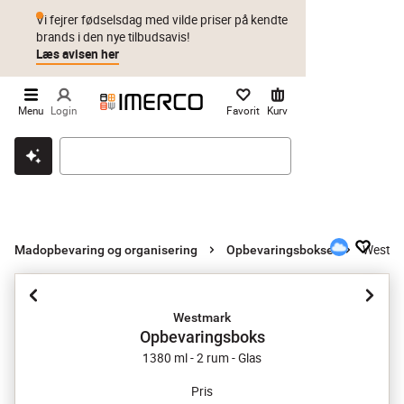
Vi fejrer fødselsdag med vilde priser på kendte
brands i den nye tilbudsavis!
Læs avisen her
Menu
Login
Favorit
Kurv
Klik & hent
Byt i 1 år
Prismatch
Westma
Madopbevaring og organisering
Opbevaringsbokse
Westmark
Opbevaringsboks
1380 ml - 2 rum - Glas
Pris