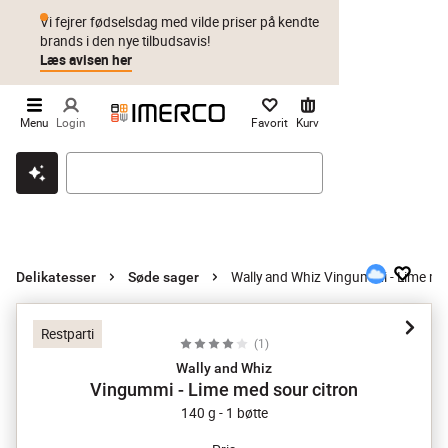
Vi fejrer fødselsdag med vilde priser på kendte
brands i den nye tilbudsavis!
Læs avisen her
Menu
Login
Favorit
Kurv
Klik & hent
Byt i 1 år
Prismatch
Wally and Whiz Vingummi - Lime me
Delikatesser
Søde sager
Restparti
(
1
)
Wally and Whiz
Vingummi - Lime med sour citron
140 g - 1 bøtte