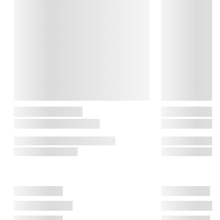
kulhydrater 83,5 g

- sukkerarter 60,2 g

protein 0,1 g

salt 0,1 g