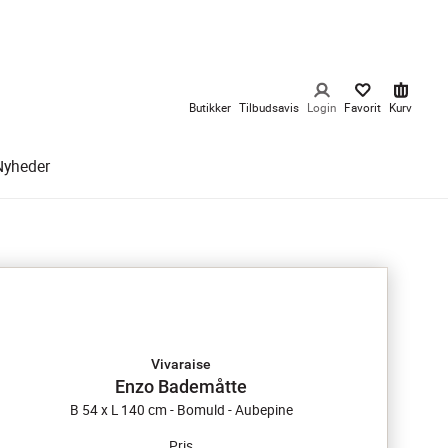
Butikker
Tilbudsavis
Login
Favorit
Kurv
Nyheder
Vivaraise
Enzo Bademåtte
B 54 x L 140 cm - Bomuld - Aubepine
Pris