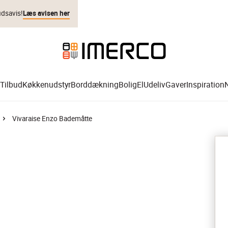
udsavis!
Læs avisen her
Tilbud
Køkkenudstyr
Borddækning
Bolig
El
Udeliv
Gaver
Inspiration
Vivaraise Enzo Bademåtte