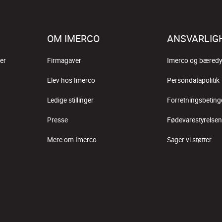
OM IMERCO
ANSVARLIG
er
Firmagaver
Imerco og bæredy
Elev hos Imerco
Persondatapolitik
Ledige stillinger
Forretningsbeting
Presse
Fødevarestyrelsen
Mere om Imerco
Sager vi støtter