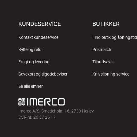
KUNDESERVICE
BUTIKKER
Kontakt kundeservice
Find butik og åbningstid
Bytte og retur
Prismatch
Fragt og levering
Tilbudsavis
Gavekort og tilgodebeviser
Knivslibning service
Se alle emner
Imerco A/S, Smedeholm 16, 2730 Herlev
CVR-nr. 26 57 25 17