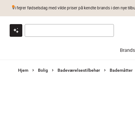
Vi fejrer fødselsdag med vilde priser på kendte brands i den nye tilb
Klik & hent
Byt i 1 år
Prismatch
Brands
Hjem
Bolig
Badeværelsestilbehør
Bademåtter