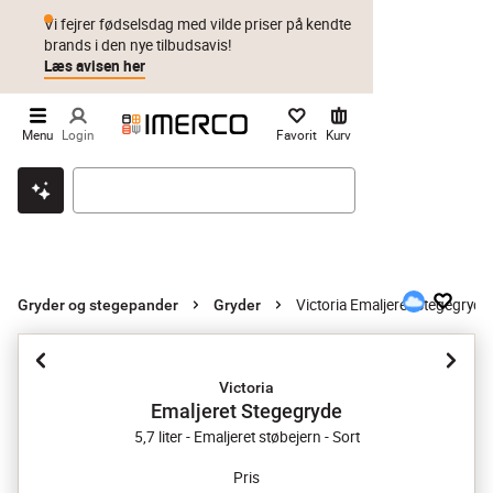
Vi fejrer fødselsdag med vilde priser på kendte
brands i den nye tilbudsavis!
Læs avisen her
Menu
Login
Favorit
Kurv
Klik & hent
Byt i 1 år
Prismatch
Victoria Emaljeret Stegegryde
Gryder og stegepander
Gryder
Victoria
Emaljeret Stegegryde
5,7 liter - Emaljeret støbejern - Sort
Pris