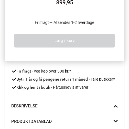
899,95
Fri fragt — Afsendes 1-2 hverdage
Læg i kurv
 - ved køb over 500 kr.*
Fri fragt
- i alle butikker*
Byt i 1 år og få pengene retur i 1 måned 
 - På tusindvis af varer
Klik og hent i butik
BESKRIVELSE
Langtidsstegt kød, simreretter og hjemmebagt brød, alt bliver 
PRODUKTDATABLAD
lidt mere magisk i denne emaljerede støbejernsgryde fra 
Victoria. Gryden fordeler varmen jævnt og bevarer både saft og 