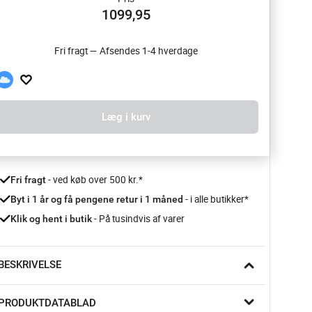
1099,95
Fri fragt — Afsendes 1-4 hverdage
Læg i kurv
 - ved køb over 500 kr.*
Fri fragt
- i alle butikker*
Byt i 1 år og få pengene retur i 1 måned 
 - På tusindvis af varer
Klik og hent i butik
BESKRIVELSE
plev en nyfortolkning af juletraditionen med Medusa 
PRODUKTDATABLAD
phænget fra Versace. Denne eksklusive julekugle er en del af 