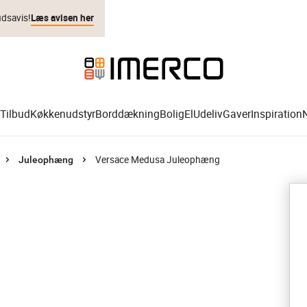
udsavis!
Læs avisen her
Tilbud
Køkkenudstyr
Borddækning
Bolig
El
Udeliv
Gaver
Inspiration
Versace Medusa Juleophæng
Juleophæng