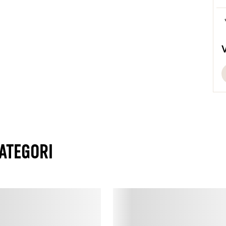
d
b
M
M
m
u
d
D
ATEGORI
o
V
V
b
k
s
a