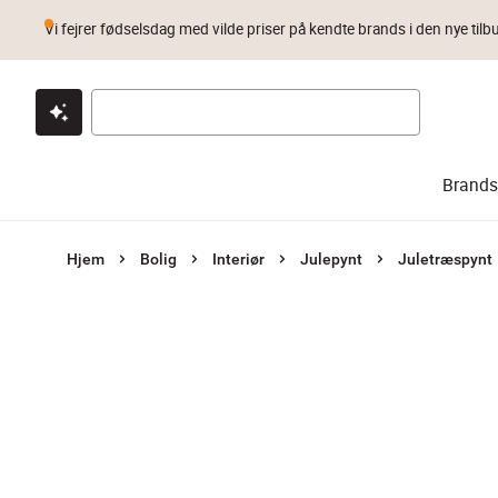
Vi fejrer fødselsdag med vilde priser på kendte brands i den nye tilb
Klik & hent
Byt i 1 år
Prismatch
Brands
Hjem
Bolig
Interiør
Julepynt
Juletræspynt