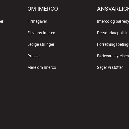
OM IMERCO
ANSVARLIG
er
Firmagaver
Imerco og bæredy
Elev hos Imerco
Persondatapolitik
Ledige stillinger
Forretningsbeting
Presse
Fødevarestyrelsen
Mere om Imerco
Sager vi støtter