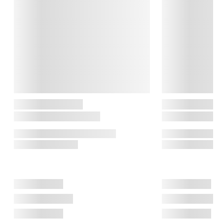
HRC en vigtig indikator for både kvalitet og levetid.

Timm Vladimir Kitchen

I samarbejde med Imerco har den passionerede madentusiast 
Timm Vladimir udviklet en serie af kvalitetsudstyr til køkkenet. 
Hvert produkt i serien er skabt til hverdagens køkken, så du 
kan lave god hjemmelavet mad nemt og enkelt.