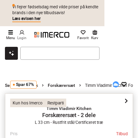
Vi fejrer fødselsdag med vilde priser på kendte
brands i den nye tilbudsavis!
Læs avisen her
Menu
Login
Favorit
Kurv
Klik & hent
Byt i 1 år
Prismatch
Spar 67%
Timm Vladimir Kitchen Forsk
Serveringsbestik
Forskærersæt
Kun hos Imerco
Restparti
Timm Vladimir Kitchen
Forskærersæt - 2 dele
L 33 cm - Rustfrit stål/Certificeret træ
Pris
Tilbud