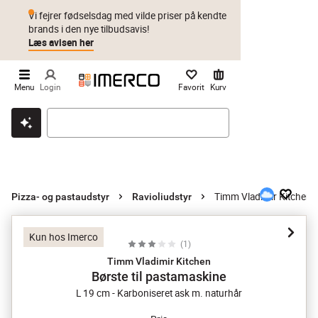
Vi fejrer fødselsdag med vilde priser på kendte
brands i den nye tilbudsavis!
Læs avisen her
Menu
Login
Favorit
Kurv
Klik & hent
Byt i 1 år
Prismatch
Timm Vladimir Kitchen B
Pizza- og pastaudstyr
Ravioliudstyr
Kun hos Imerco
(
1
)
Timm Vladimir Kitchen
Børste til pastamaskine
L 19 cm - Karboniseret ask m. naturhår