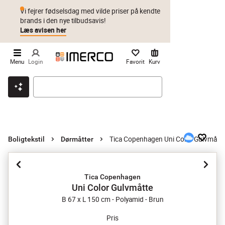
Vi fejrer fødselsdag med vilde priser på kendte
brands i den nye tilbudsavis!
Læs avisen her
Menu
Login
Favorit
Kurv
Klik & hent
Byt i 1 år
Prismatch
Tica Copenhagen Uni Color Gulvmåtte
Boligtekstil
Dørmåtter
Tica Copenhagen
Uni Color Gulvmåtte
B 67 x L 150 cm - Polyamid - Brun
Pris