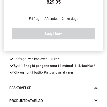
829,95
Fri fragt — Afsendes 1-2 hverdage
Læg i kurv
 - ved køb over 500 kr.*
Fri fragt
- i alle butikker*
Byt i 1 år og få pengene retur i 1 måned 
 - På tusindvis af varer
Klik og hent i butik
BESKRIVELSE
Lad måtten fra Tica Copenhagen suge snavs og fugt fra dine 
PRODUKTDATABLAD
sko, før du træder ind ad døren. Så holder du dit hjem rent 
længere.
