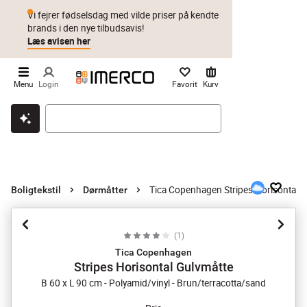
Vi fejrer fødselsdag med vilde priser på kendte
brands i den nye tilbudsavis!
Læs avisen her
Menu
Login
Favorit
Kurv
Klik & hent
Byt i 1 år
Prismatch
Tica Copenhagen Stripes Horisontal G
Boligtekstil
Dørmåtter
(
1
)
Tica Copenhagen
Stripes Horisontal Gulvmåtte
B 60 x L 90 cm - Polyamid/vinyl - Brun/terracotta/sand