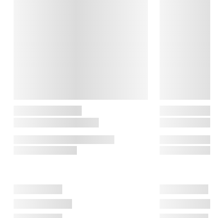
Slidstærkt og stabilt

Alle Tica Copenhagen gulvtæpper og -måtter er fremstillet i en 
suveræn og slidstærk kvalitet, og denne dørmåtte er ingen 
undtagelse. Måtten er fremstillet i 100% polyamid, som er et 
slidstærkt materiale, og bagsiden er af phtalat-fri vinyl, hvilket 
gør, at måtten altid ligger stabilt, hvor end den placeres. Du får 
altså en smuk og praktisk dørmåtte på én gang.