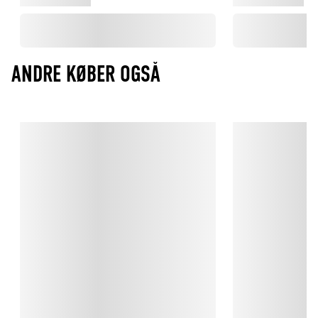
opbygget en stærk position som kurator af nogle af verdens 
bedste knive.
ANDRE KØBER OGSÅ