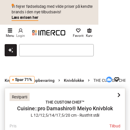
Vi fejrer fødselsdag med vilde priser på kendte
brands i den nye tilbudsavis!
Læs avisen her
Menu
Login
Favorit
Kurv
Klik & hent
Byt i 1 år
Prismatch
Spar 71%
THE CUSTOM CHEF™ C
Knivsæt og knivopbevaring
Knivblokke
Restparti
THE CUSTOM CHEF™
Cuisine::pro Damashiro® Meiyo Knivblok
L 12/12,5/14/17,5/20 cm - Rustfrit stål
Pris
Tilbud