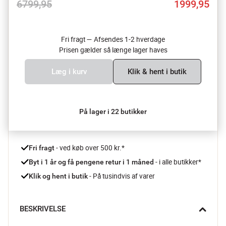
6799,95
1999,95
Fri fragt — Afsendes 1-2 hverdage
Prisen gælder så længe lager haves
Læg i kurv
Klik & hent i butik
På lager i 22 butikker
 - ved køb over 500 kr.*
Fri fragt
- i alle butikker*
Byt i 1 år og få pengene retur i 1 måned 
 - På tusindvis af varer
Klik og hent i butik
BESKRIVELSE