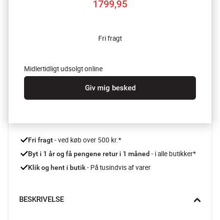
1799,95
Fri fragt
Midlertidligt udsolgt online
Giv mig besked
 - ved køb over 500 kr.*
Fri fragt
- i alle butikker*
Byt i 1 år og få pengene retur i 1 måned 
 - På tusindvis af varer
Klik og hent i butik
BESKRIVELSE
Brug Cocotten - eller stegesoen - fra Staub til at skabe møre 