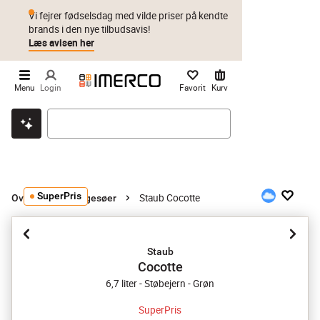
Vi fejrer fødselsdag med vilde priser på kendte
brands i den nye tilbudsavis!
Læs avisen her
Menu
Login
Favorit
Kurv
Klik & hent
Byt i 1 år
Prismatch
SuperPris
Staub Cocotte
Ovnfast
Stegesøer
Staub
Cocotte
6,7 liter - Støbejern - Grøn
SuperPris