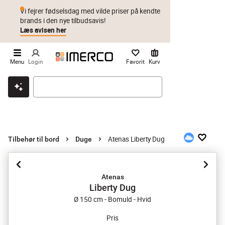
Vi fejrer fødselsdag med vilde priser på kendte
brands i den nye tilbudsavis!
Læs avisen her
Menu
Login
Favorit
Kurv
Klik & hent
Byt i 1 år
Prismatch
Atenas Liberty Dug
Tilbehør til bord
Duge
Atenas
Liberty Dug
Ø 150 cm - Bomuld - Hvid
Pris