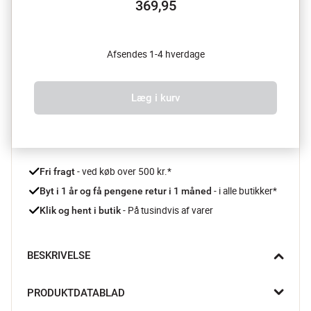
369,95
Afsendes 1-4 hverdage
Læg i kurv
 - ved køb over 500 kr.*
Fri fragt
- i alle butikker*
Byt i 1 år og få pengene retur i 1 måned 
 - På tusindvis af varer
Klik og hent i butik
BESKRIVELSE
Denne runde Liberty dug fra Atenas dækker bordet med lethed 
PRODUKTDATABLAD
og blomsterpoesi. De fine, tørrede engblomster ligger spredt 
på den bløde, lyse baggrund og skaber en rolig og naturlig 