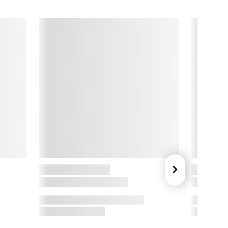
pring Copenhagen

pring Copenhagen forener skandinavisk designtradition med 
n kærlighed til godt håndværk. Deres designere skaber mere 
nd bare smukke gaver – de skaber tidløse favoritter, der 
ækker nysgerrighed og glæde. Med sans for detaljen og et 
trejf af poesi, kan deres produkter nemt blive til elskede 
lassikere, der går i arv fra generation til generation.