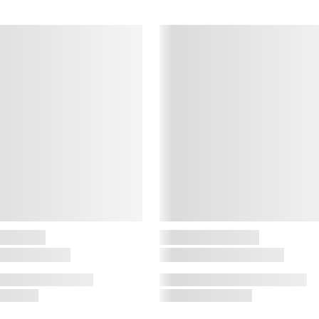
S
S
e
e
v
s
k