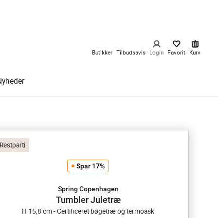
Butikker
Tilbudsavis
Login
Favorit
Kurv
Nyheder
Restparti
Spar 17%
Spring Copenhagen
Tumbler Juletræ
H 15,8 cm - Certificeret bøgetræ og termoask