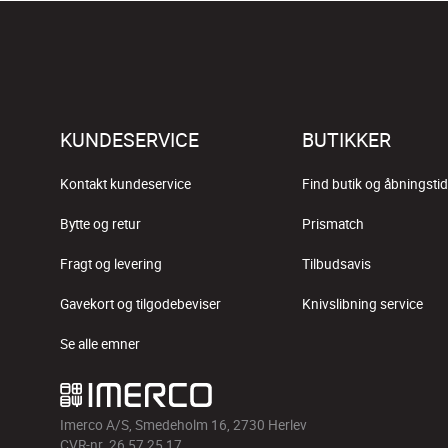
KUNDESERVICE
BUTIKKER
Kontakt kundeservice
Find butik og åbningstid
Bytte og retur
Prismatch
Fragt og levering
Tilbudsavis
Gavekort og tilgodebeviser
Knivslibning service
Se alle emner
Imerco A/S, Smedeholm 16, 2730 Herlev
CVR-nr. 26 57 25 17