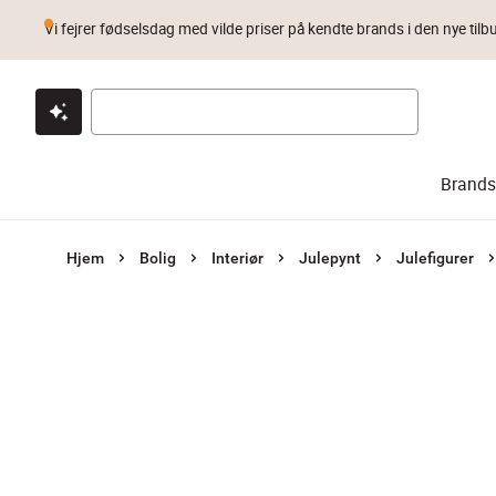
Vi fejrer fødselsdag med vilde priser på kendte brands i den nye tilb
Klik & hent
Byt i 1 år
Prismatch
Brands
Hjem
Bolig
Interiør
Julepynt
Julefigurer