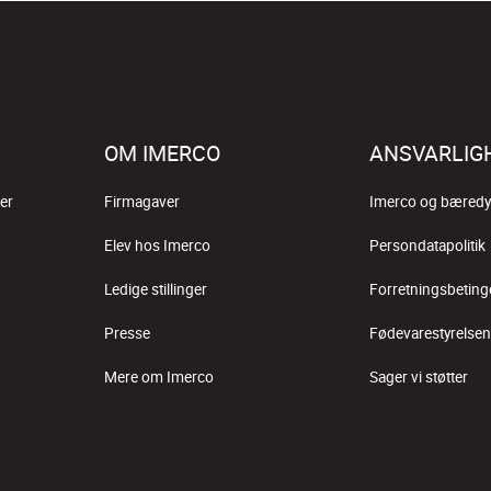
OM IMERCO
ANSVARLIG
er
Firmagaver
Imerco og bæredy
Elev hos Imerco
Persondatapolitik
Ledige stillinger
Forretningsbeting
Presse
Fødevarestyrelsen
Mere om Imerco
Sager vi støtter