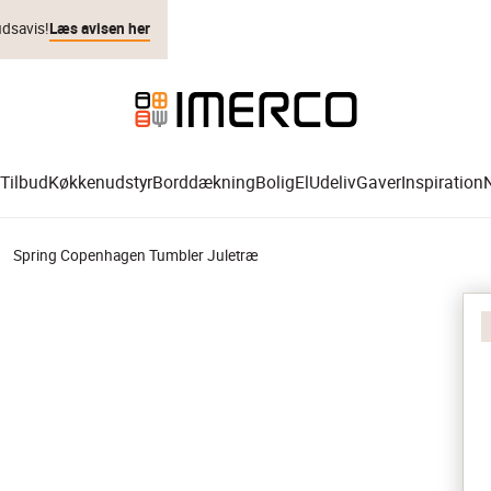
udsavis!
Læs avisen her
Tilbud
Køkkenudstyr
Borddækning
Bolig
El
Udeliv
Gaver
Inspiration
Spring Copenhagen Tumbler Juletræ