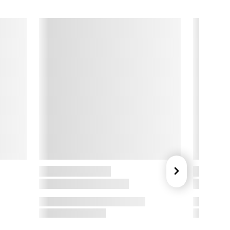
trejf af poesi, kan deres produkter nemt blive til elskede 
lassikere, der går i arv fra generation til generation.