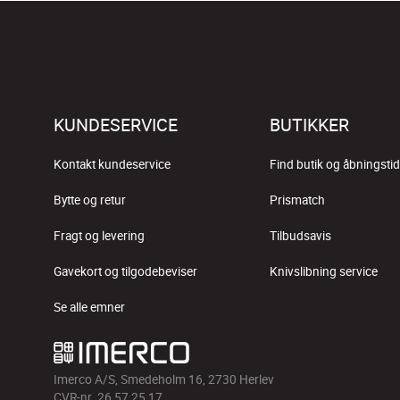
KUNDESERVICE
BUTIKKER
Kontakt kundeservice
Find butik og åbningstid
Bytte og retur
Prismatch
Fragt og levering
Tilbudsavis
Gavekort og tilgodebeviser
Knivslibning service
Se alle emner
Imerco A/S, Smedeholm 16, 2730 Herlev
CVR-nr. 26 57 25 17