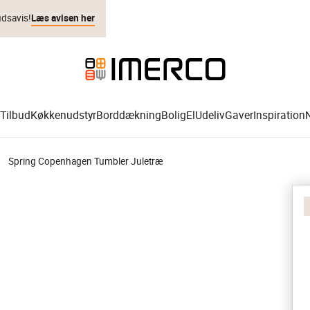
udsavis!
Læs avisen her
Tilbud
Køkkenudstyr
Borddækning
Bolig
El
Udeliv
Gaver
Inspiration
Spring Copenhagen Tumbler Juletræ