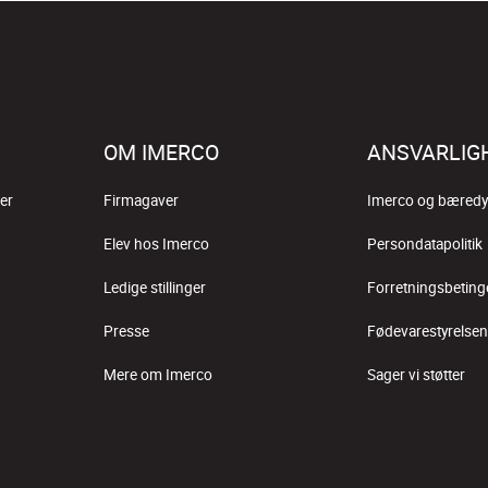
OM IMERCO
ANSVARLIG
er
Firmagaver
Imerco og bæredy
Elev hos Imerco
Persondatapolitik
Ledige stillinger
Forretningsbeting
Presse
Fødevarestyrelsen
Mere om Imerco
Sager vi støtter