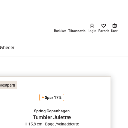
Butikker
Tilbudsavis
Login
Favorit
Kurv
Nyheder
Restparti
Spar 17%
Spring Copenhagen
Tumbler Juletræ
H 15,8 cm - Bøge-/valnøddetræ