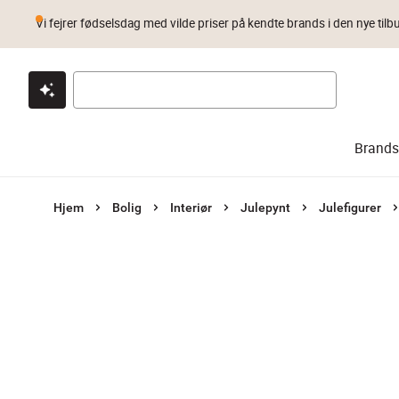
Vi fejrer fødselsdag med vilde priser på kendte brands i den nye tilb
Klik & hent
Byt i 1 år
Prismatch
Brands
Hjem
Bolig
Interiør
Julepynt
Julefigurer