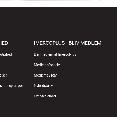
HED
IMERCOPLUS - BLIV MEDLEM
gtighed
Bliv medlem af ImercoPlus
Medlemsfordele
elser
Medlemsvilkår
s smileyrapport
Nyhedsbrev
Eventkalender