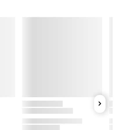
er ikke larmer, men som bliver stående og minder om det, der 
irkelig tæller. 

lacer dem i vindueskarmen, på hylden eller som en fin detalje 
å natbordet og lad dem skabe en rolig og personlig stemning.

pring Copenhagen

pring Copenhagen forener skandinavisk designtradition med 
n kærlighed til godt håndværk. Deres designere skaber mere 
nd bare smukke gaver – de skaber tidløse favoritter, der 
ækker nysgerrighed og glæde. Med sans for detaljen og et 
trejf af poesi, kan deres produkter nemt blive til elskede 
lassikere, der går i arv fra generation til generation.