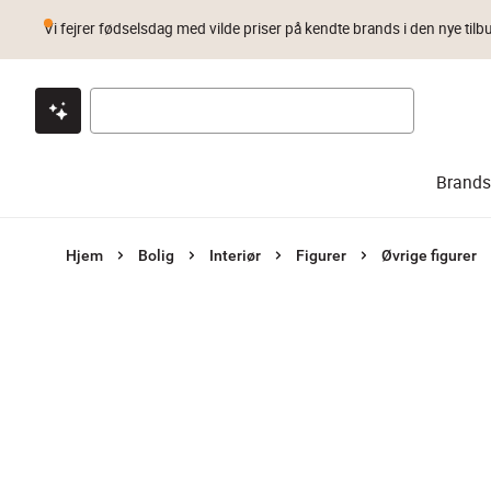
Vi fejrer fødselsdag med vilde priser på kendte brands i den nye tilb
Klik & hent
Byt i 1 år
Prismatch
Brands
Hjem
Bolig
Interiør
Figurer
Øvrige figurer