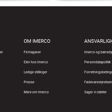
OM IMERCO
ANSVARLIG
er
Firmagaver
Imerco og bæredy
Elev hos Imerco
Persondatapolitik
Ledige stillinger
Forretningsbeting
Presse
Fødevarestyrelsen
Mere om Imerco
Sager vi støtter