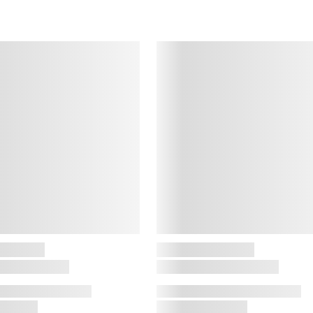
d
v
P
p
S
S
e
e
v
s
k