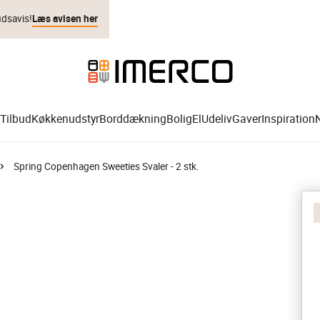
udsavis!
Læs avisen her
Tilbud
Køkkenudstyr
Borddækning
Bolig
El
Udeliv
Gaver
Inspiration
Spring Copenhagen Sweeties Svaler - 2 stk.