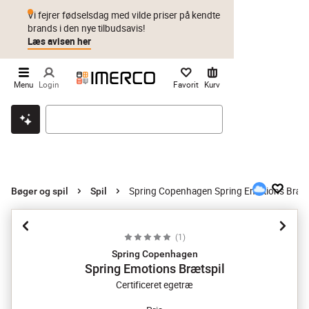
Vi fejrer fødselsdag med vilde priser på kendte
brands i den nye tilbudsavis!
Læs avisen her
Menu
Login
Favorit
Kurv
Klik & hent
Byt i 1 år
Prismatch
Spring Copenhagen Spring Emotions Bræts
Bøger og spil
Spil
(
1
)
Spring Copenhagen
Spring Emotions Brætspil
Certificeret egetræ