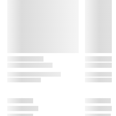
en kærlighed til godt håndværk. Deres designere skaber mere 
end bare smukke gaver – de skaber tidløse favoritter, der 
vækker nysgerrighed og glæde. Med sans for detaljen og et 
strejf af poesi, kan deres produkter nemt blive til elskede 
klassikere, der går i arv fra generation til generation.