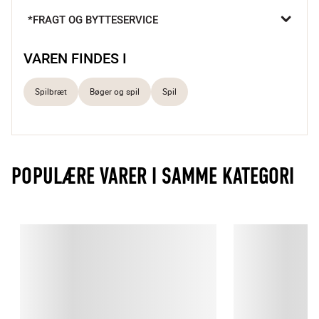
får en ny chance til at finde den rette form.

*FRAGT OG BYTTESERVICE
Afslappende hjernegymnastik
Altid en chance
VAREN FINDES I
Elegant spildesign
Spilbræt
Bøger og spil
Spil
POPULÆRE VARER I SAMME KATEGORI