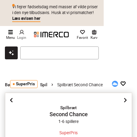
Vi fejrer fødselsdag med masser af vilde priser
i den nye tilbudsavis. Husk at vi prismatcher!
Læs avisen her
Menu
Login
Favorit
Kurv
Klik & hent
Byt i 1 år
Prismatch
SuperPris
Spilbræt Second Chance
Bøger og spil
Spil
Spilbræt
Second Chance
1-6 spillere
SuperPris