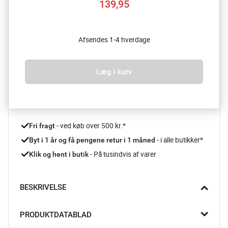
139,95
Afsendes 1-4 hverdage
Læg i kurv
 - ved køb over 500 kr.*
Fri fragt
- i alle butikker*
Byt i 1 år og få pengene retur i 1 måned 
 - På tusindvis af varer
Klik og hent i butik
BESKRIVELSE
Second Chance fra Spilbræt inviterer til en hyggelig stund med 
PRODUKTDATABLAD
blyant og papir, hvor du tegner din vej til sejr i et spil fyldt med 
finurlige brikker. Oplev en rolig hjernegymnastik, hvor du altid 