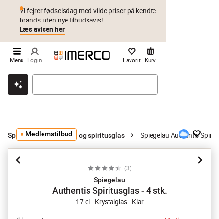
Vi fejrer fødselsdag med vilde priser på kendte
brands i den nye tilbudsavis!
Læs avisen her
Menu
Login
Favorit
Kurv
Klik & hent
Byt i 1 år
Prismatch
Medlemstilbud
Spiegelau Authentis Spiritu
Spiritusglas
Rom- og spiritusglas
(
3
)
Spiegelau
Authentis Spiritusglas - 4 stk.
17 cl - Krystalglas - Klar