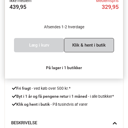
Ikke medlem
Medlemspris
439,95
329,95
Afsendes 1-2 hverdage
Læg i kurv
Klik & hent i butik
På lager i 1 butikker
 - ved køb over 500 kr.*
Fri fragt
- i alle butikker*
Byt i 1 år og få pengene retur i 1 måned 
 - På tusindvis af varer
Klik og hent i butik
BESKRIVELSE