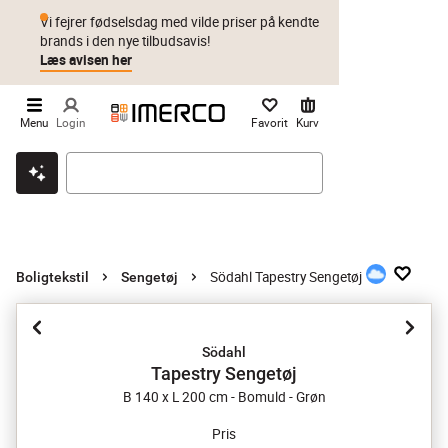
Vi fejrer fødselsdag med vilde priser på kendte
brands i den nye tilbudsavis!
Læs avisen her
Menu
Login
Favorit
Kurv
Klik & hent
Byt i 1 år
Prismatch
Södahl Tapestry Sengetøj
Boligtekstil
Sengetøj
Södahl
Tapestry Sengetøj
B 140 x L 200 cm - Bomuld - Grøn
Pris