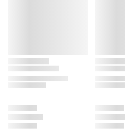
plaider til sengetøj og juletekstiler, alt sammen i moderne farver 
og mønstre, du kan spejle din stil i.