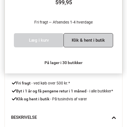
599,95
Fri fragt — Afsendes 1-4 hverdage
Læg i kurv
Klik & hent i butik
På lager i 30 butikker
 - ved køb over 500 kr.*
Fri fragt
- i alle butikker*
Byt i 1 år og få pengene retur i 1 måned 
 - På tusindvis af varer
Klik og hent i butik
BESKRIVELSE