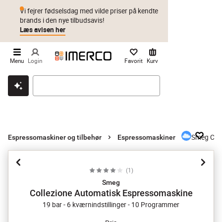
Vi fejrer fødselsdag med vilde priser på kendte
brands i den nye tilbudsavis!
Læs avisen her
Menu
Login
Favorit
Kurv
Klik & hent
Byt i 1 år
Prismatch
Smeg Coll
Espressomaskiner og tilbehør
Espressomaskiner
(
1
)
Smeg
Collezione Automatisk Espressomaskine
19 bar - 6 kværnindstillinger - 10 Programmer