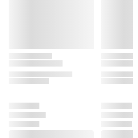
køkkenmaskiner til køleskabe, der ikke bare gør hverdagen 
nemmere – men også smukkere.