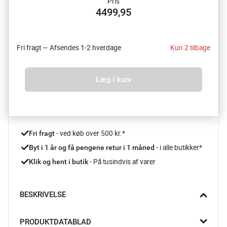
Pris
4499,95
Fri fragt — Afsendes 1-2 hverdage
Kun 2 tilbage
Læg i kurv
 - ved køb over 500 kr.*
Fri fragt
- i alle butikker*
Byt i 1 år og få pengene retur i 1 måned 
 - På tusindvis af varer
Klik og hent i butik
BESKRIVELSE
En dejlig kop kaffe, findes der noget bedre? Med Collezione 
PRODUKTDATABLAD
Automatisk Espressomaskinen fra Smeg er du sikker på at få 