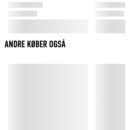
farver møder moderne teknologi. Designet er skabt af Matteo 
Bazzicalupo og Raffaella Mangiarotti og bringer 50’ernes 
glamour ind i nutidens køkken.

SMEG

Smeg er et italiensk brand med rødder tilbage til 1948, kendt 
for deres ikonisk design, der emmer af retro-charme. Med 
ANDRE KØBER OGSÅ
inspiration fra italiensk kultur og livsstil skaber Smeg alt fra 
køkkenmaskiner til køleskabe, der ikke bare gør hverdagen 
nemmere – men også smukkere.