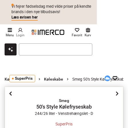
Vi fejrer fødselsdag med vilde priser på kendte
brands i den nye tilbudsavis!
Læs avisen her
Menu
Login
Favorit
Kurv
Klik & hent
Byt i 1 år
Prismatch
SuperPris
Smeg 50's Style Kølefryseskab
Køkkenmaskiner
Køleskabe
Smeg
50's Style Kølefryseskab
244/26 liter - Venstrehængslet - D
SuperPris