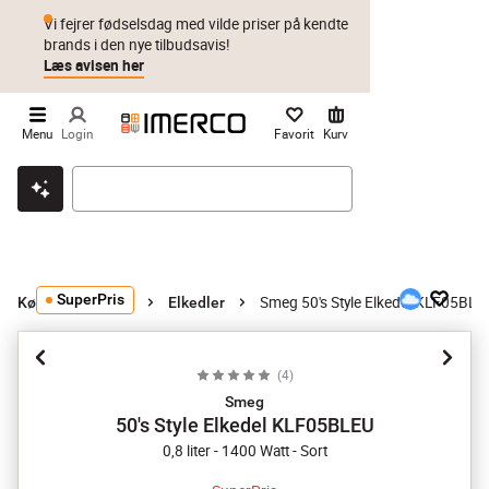
Vi fejrer fødselsdag med vilde priser på kendte
brands i den nye tilbudsavis!
Læs avisen her
Menu
Login
Favorit
Kurv
Klik & hent
Byt i 1 år
Prismatch
SuperPris
Smeg 50's Style Elkedel KLF05BLE
Køkkenmaskiner
Elkedler
(
4
)
Smeg
50's Style Elkedel KLF05BLEU
0,8 liter - 1400 Watt - Sort