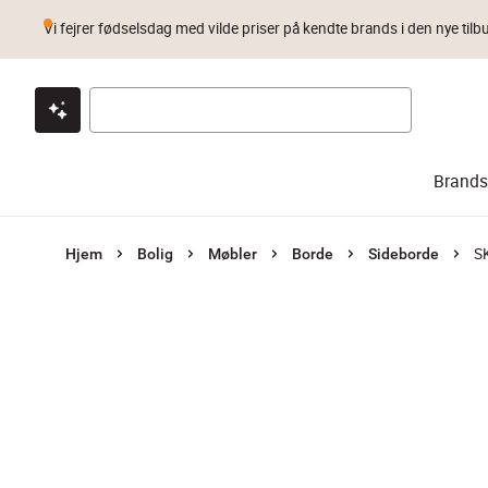
Vi fejrer fødselsdag med vilde priser på kendte brands i den nye tilb
Klik & hent
Byt i 1 år
Prismatch
Brands
S
Hjem
Bolig
Møbler
Borde
Sideborde