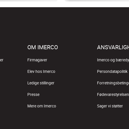
OM IMERCO
ANSVARLIG
er
Firmagaver
Imerco og bæredy
Elev hos Imerco
Persondatapolitik
Ledige stillinger
Forretningsbeting
Presse
Fødevarestyrelsen
Mere om Imerco
Sager vi støtter