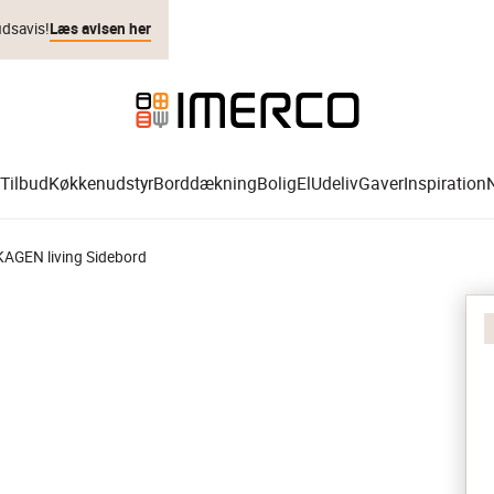
udsavis!
Læs avisen her
Tilbud
Køkkenudstyr
Borddækning
Bolig
El
Udeliv
Gaver
Inspiration
KAGEN living Sidebord