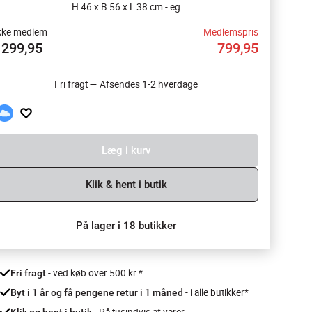
H 46 x B 56 x L 38 cm - eg
kke medlem
Medlemspris
1299,95
799,95
Fri fragt — Afsendes 1-2 hverdage
Læg i kurv
Klik & hent i butik
På lager i 18 butikker
 - ved køb over 500 kr.*
Fri fragt
- i alle butikker*
Byt i 1 år og få pengene retur i 1 måned 