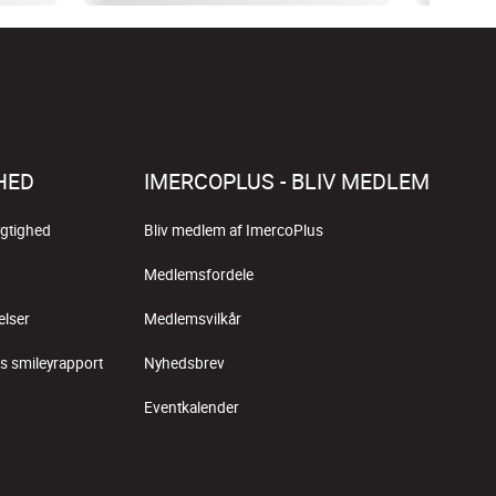
HED
IMERCOPLUS - BLIV MEDLEM
gtighed
Bliv medlem af ImercoPlus
Medlemsfordele
elser
Medlemsvilkår
s smileyrapport
Nyhedsbrev
Eventkalender