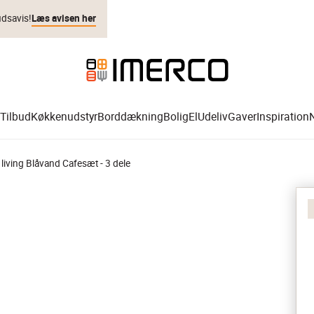
udsavis!
Læs avisen her
Tilbud
Køkkenudstyr
Borddækning
Bolig
El
Udeliv
Gaver
Inspiration
iving Blåvand Cafesæt - 3 dele