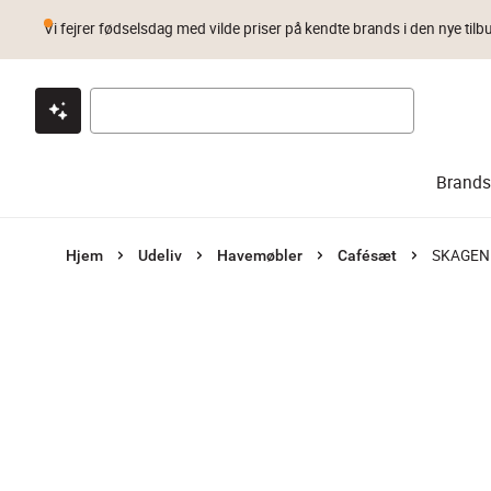
Vi fejrer fødselsdag med vilde priser på kendte brands i den nye tilb
Klik & hent
Byt i 1 år
Prismatch
Brands
SKAGEN l
Hjem
Udeliv
Havemøbler
Cafésæt