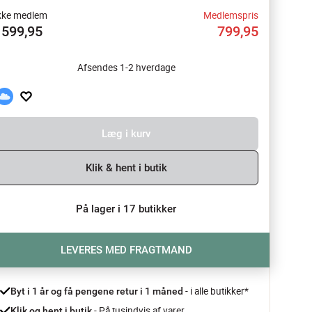
kke medlem
Medlemspris
1599,95
799,95
Afsendes 1-2 hverdage
Læg i kurv
Klik & hent i butik
På lager i 17 butikker
LEVERES MED FRAGTMAND
- i alle butikker*
Byt i 1 år og få pengene retur i 1 måned 
 - På tusindvis af varer
Klik og hent i butik