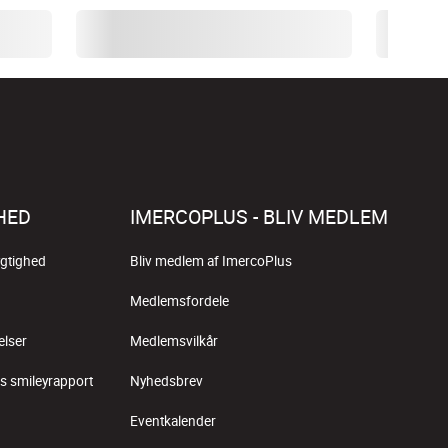
HED
IMERCOPLUS - BLIV MEDLEM
gtighed
Bliv medlem af ImercoPlus
Medlemsfordele
elser
Medlemsvilkår
s smileyrapport
Nyhedsbrev
Eventkalender