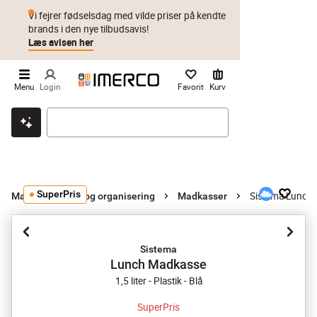
Vi fejrer fødselsdag med vilde priser på kendte
brands i den nye tilbudsavis!
Læs avisen her
Menu
Login
Favorit
Kurv
Klik & hent
Byt i 1 år
Prismatch
SuperPris
Sistema Lunch
Madopbevaring og organisering
Madkasser
Sistema
Lunch Madkasse
1,5 liter - Plastik - Blå
SuperPris