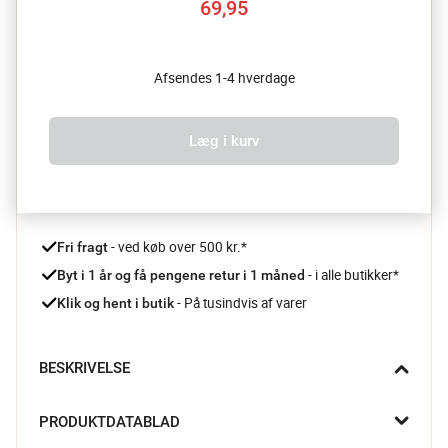
69,95
Afsendes 1-4 hverdage
Læg i kurv
 - ved køb over 500 kr.*
Fri fragt
- i alle butikker*
Byt i 1 år og få pengene retur i 1 måned 
 - På tusindvis af varer
Klik og hent i butik
BESKRIVELSE
Alt-i-en madkasse med køl og overblik. Med sistema Lunch 
PRODUKTDATABLAD
madkasse får du en praktisk løsning. Den rummelige 
madkasse har flere rum til sandwich, snacks og frugt, og den 