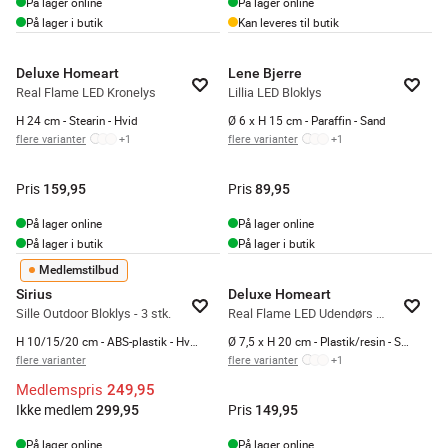
På lager online
På lager online
På lager i butik
Kan leveres til butik
Deluxe Homeart
Lene Bjerre
Real Flame LED Kronelys
Lillia LED Bloklys
H 24 cm - Stearin - Hvid
Ø 6 x H 15 cm - Paraffin - Sand
flere varianter
+
1
flere varianter
+
1
Pris
Pris
159,95
89,95
På lager online
På lager online
På lager i butik
På lager i butik
Medlemstilbud
Sirius
Deluxe Homeart
Sille Outdoor Bloklys - 3 stk.
Real Flame LED Udendørs Bloklys
H 10/15/20 cm - ABS-plastik - Hvid
Ø 7,5 x H 20 cm - Plastik/resin - Støvet Grøn
flere varianter
flere varianter
+
1
Medlemspris
249,95
Ikke medlem
Pris
299,95
149,95
På lager online
På lager online