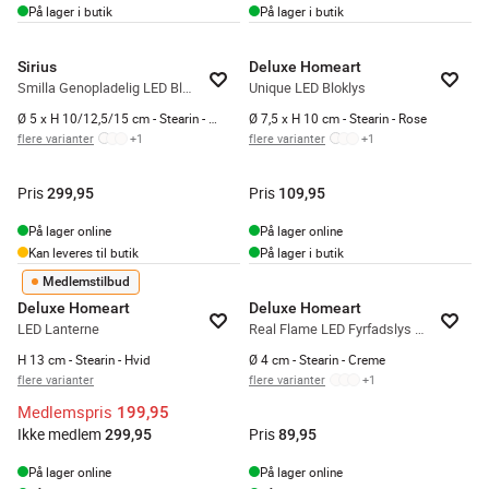
På lager i butik
På lager i butik
Sirius
Deluxe Homeart
Smilla Genopladelig LED Bloklys - 3 stk.
Unique LED Bloklys
Ø 5 x H 10/12,5/15 cm - Stearin - Hvid
Ø 7,5 x H 10 cm - Stearin - Rose
flere varianter
+
1
flere varianter
+
1
Pris
Pris
299,95
109,95
På lager online
På lager online
Kan leveres til butik
På lager i butik
Medlemstilbud
Deluxe Homeart
Deluxe Homeart
LED Lanterne
Real Flame LED Fyrfadslys - 2 stk.
H 13 cm - Stearin - Hvid
Ø 4 cm - Stearin - Creme
flere varianter
flere varianter
+
1
Medlemspris
199,95
Ikke medlem
Pris
299,95
89,95
På lager online
På lager online