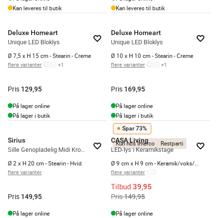
Kan leveres til butik
Kan leveres til butik
Deluxe Homeart
Deluxe Homeart
Unique LED Bloklys
Unique LED Bloklys
Ø 7,5 x H 15 cm - Stearin - Creme
Ø 10 x H 10 cm - Stearin - Creme
flere varianter
+
1
flere varianter
+
1
Pris
Pris
129,95
169,95
På lager online
På lager online
På lager i butik
På lager i butik
Spar 73%
Sirius
CASA Living
Kun hos Imerco
Restparti
Sille Genopladelig Midi Kronelys - 2 Stk.
LED-lys i Keramikstage
Ø 2 x H 20 cm - Stearin - Hvid
Ø 9 cm x H 9 cm - Keramik/voks/plastik - Rosa
flere varianter
flere varianter
Tilbud
39,95
Pris
Pris
149,95
149,95
På lager online
På lager online