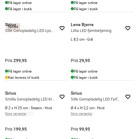
På lager online
På lager online
På lager i butik
På lager i butik
Sirius
Lene Bjerre
Nyhed
Sille Genopladelig LED-Lyspakke - 5 dele
Lillia LED fjernbetjening
L 8,5 cm - Grå
Pris
Pris
299,95
29,95
På lager online
På lager online
Kan leveres til butik
På lager i butik
Sirius
Sirius
Smilla Genopladelig LED Kronelys - 2 stk.
Sille Genopladelig LED Fyrfadslys - 2 stk.
Ø 2 x H 25 cm - Stearin - Hvid
Ø 4 x H 2,2 cm - Hvid
flere varianter
flere varianter
Pris
Pris
199,95
99,95