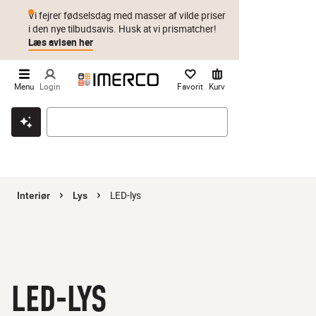
Vi fejrer fødselsdag med masser af vilde priser
i den nye tilbudsavis. Husk at vi prismatcher!
Læs avisen her
Menu
Login
Favorit
Kurv
Klik & hent
Byt i 1 år
Prismatch
LED-lys
Interiør
Lys
LED-LYS