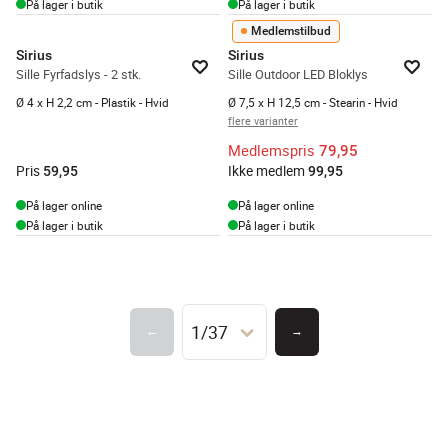
På lager i butik
På lager i butik
Medlemstilbud
Sirius
Sirius
Sille Fyrfadslys - 2 stk.
Sille Outdoor LED Bloklys
Ø 4 x H 2,2 cm - Plastik - Hvid
Ø 7,5 x H 12,5 cm - Stearin - Hvid
flere varianter
Medlemspris
79,95
Pris
Ikke medlem
59,95
99,95
På lager online
På lager online
På lager i butik
På lager i butik
1/37
←
→