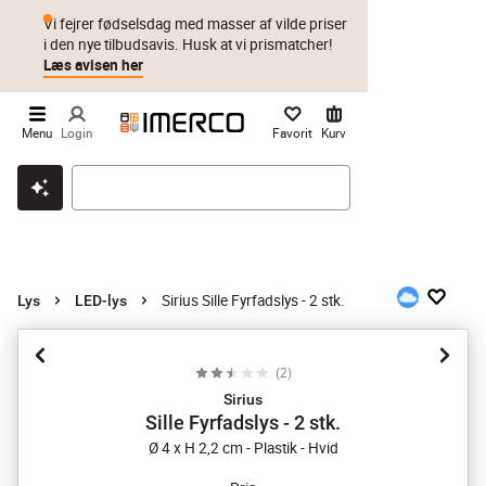
Vi fejrer fødselsdag med masser af vilde priser
i den nye tilbudsavis. Husk at vi prismatcher!
Læs avisen her
Menu
Login
Favorit
Kurv
Klik & hent
Byt i 1 år
Prismatch
Sirius Sille Fyrfadslys - 2 stk.
Lys
LED-lys
(
2
)
Sirius
Sille Fyrfadslys - 2 stk.
Ø 4 x H 2,2 cm - Plastik - Hvid