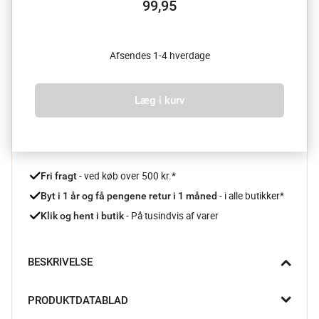
99,95
Afsendes 1-4 hverdage
Læg i kurv
 - ved køb over 500 kr.*
Fri fragt
- i alle butikker*
Byt i 1 år og få pengene retur i 1 måned 
 - På tusindvis af varer
Klik og hent i butik
BESKRIVELSE
Easy-Line er en traditionel lyskæde med en grøn ledning, der 
PRODUKTDATABLAD
gør det nemmere at skjule den i det grønne løv. Vælg mellem 
lyskæder med transformer eller batteri, alt efter hvad du 