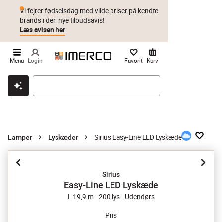
Vi fejrer fødselsdag med vilde priser på kendte
brands i den nye tilbudsavis!
Læs avisen her
Menu
Login
Favorit
Kurv
Klik & hent
Byt i 1 år
Prismatch
Sirius Easy-Line LED Lyskæde
Lamper
Lyskæder
Sirius
Easy-Line LED Lyskæde
L 19,9 m - 200 lys - Udendørs
Pris