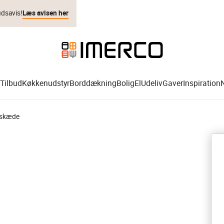
udsavis!
Læs avisen her
Tilbud
Køkkenudstyr
Borddækning
Bolig
El
Udeliv
Gaver
Inspiration
Lyskæde