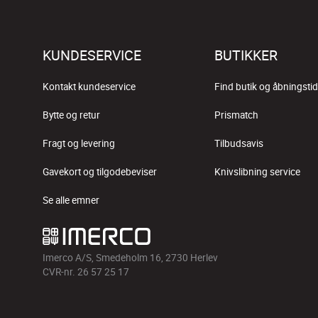
KUNDESERVICE
BUTIKKER
Kontakt kundeservice
Find butik og åbningstid
Bytte og retur
Prismatch
Fragt og levering
Tilbudsavis
Gavekort og tilgodebeviser
Knivslibning service
Se alle emner
Imerco A/S, Smedeholm 16, 2730 Herlev
CVR-nr. 26 57 25 17