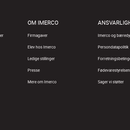
OM IMERCO
ANSVARLIG
er
Firmagaver
Imerco og bæredy
Elev hos Imerco
Persondatapolitik
Ledige stillinger
Forretningsbeting
Presse
Fødevarestyrelsen
Mere om Imerco
Sager vi støtter