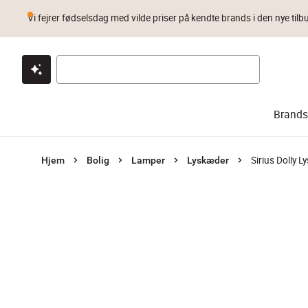
Vi fejrer fødselsdag med vilde priser på kendte brands i den nye tilb
Klik & hent
Byt i 1 år
Prismatch
Brands
Sirius Dolly 
Hjem
Bolig
Lamper
Lyskæder