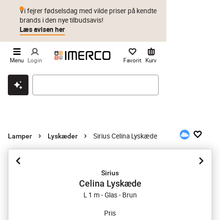
Vi fejrer fødselsdag med vilde priser på kendte
brands i den nye tilbudsavis!
Læs avisen her
Menu
Login
Favorit
Kurv
Klik & hent
Byt i 1 år
Prismatch
Sirius Celina Lyskæde
Lamper
Lyskæder
Sirius
Celina Lyskæde
L 1 m - Glas - Brun
Pris