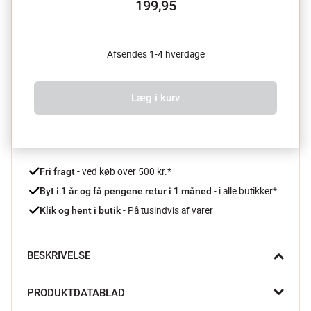
199,95
Afsendes 1-4 hverdage
Læg i kurv
 - ved køb over 500 kr.*
Fri fragt
- i alle butikker*
Byt i 1 år og få pengene retur i 1 måned 
 - På tusindvis af varer
Klik og hent i butik
BESKRIVELSE
Skab varme og elegance i vintermørket med Celina agern 
PRODUKTDATABLAD
lyskæden fra Sirius. De små agern er mundblæst i glas og 
smukt håndmalet i en gylden farve, der fanger lyset fra de fine 